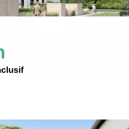
n
nclusif